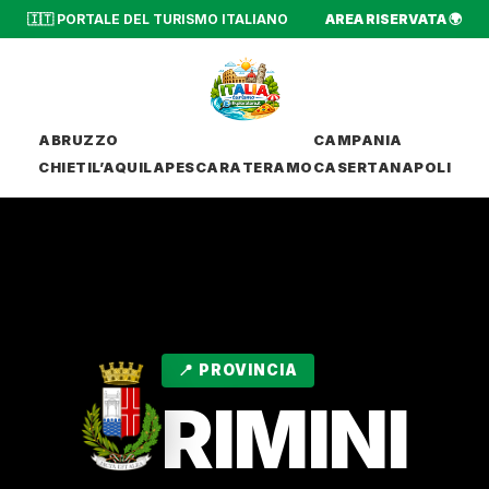
🇮🇹 PORTALE DEL TURISMO ITALIANO
AREA RISERVATA 🌍
ABRUZZO
CAMPANIA
CHIETI
L’AQUILA
PESCARA
TERAMO
CASERTA
NAPOLI
📍 PROVINCIA
RIMINI