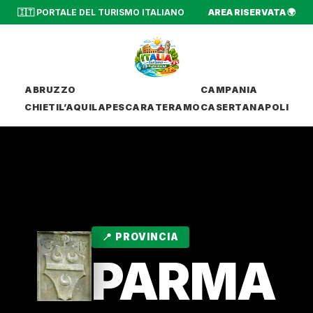
🇮🇹 PORTALE DEL TURISMO ITALIANO
AREA RISERVATA 🌍
ABRUZZO
CAMPANIA
CHIETI
L’AQUILA
PESCARA
TERAMO
CASERTA
NAPOLI
📍 PROVINCIA
PARMA