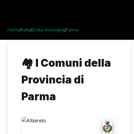
Home
/
Italia
/
Emilia-Romagna
/
Parma
🏘️ I Comuni della
Provincia di
Parma