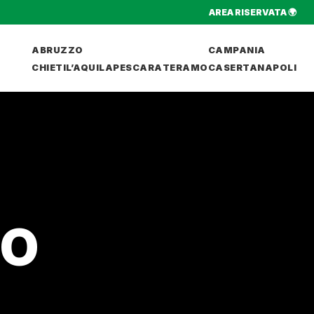
AREA RISERVATA 🌍
ABRUZZO
CAMPANIA
CHIETI
L’AQUILA
PESCARA
TERAMO
CASERTA
NAPOLI
NO