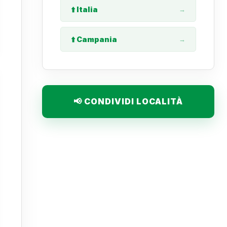
⬆️ Italia
→
⬆️ Campania
→
📢 CONDIVIDI LOCALITÀ