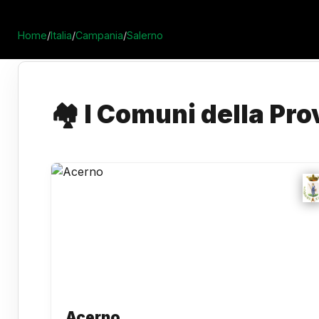
Home
/
Italia
/
Campania
/
Salerno
🏘️ I Comuni della Pro
Acerno