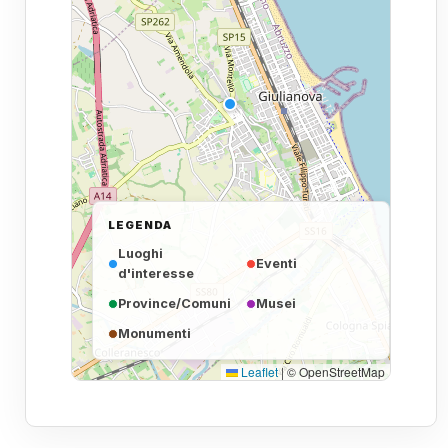
LEGENDA
Luoghi
Eventi
d'interesse
Province/Comuni
Musei
Monumenti
Leaflet
|
© OpenStreetMap