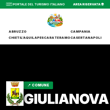
🇮🇹 PORTALE DEL TURISMO ITALIANO
AREA RISERVATA 🌍
ABRUZZO
CAMPANIA
CHIETI
L’AQUILA
PESCARA
TERAMO
CASERTA
NAPOLI
📍 COMUNE
GIULIANOVA