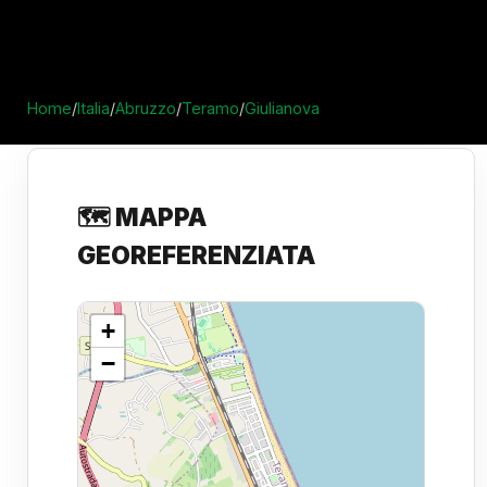
Home
/
Italia
/
Abruzzo
/
Teramo
/
Giulianova
🗺️ MAPPA
GEOREFERENZIATA
+
−