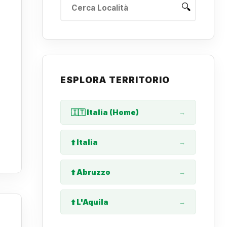
🔍
ESPLORA TERRITORIO
🇮🇹 Italia (Home)
→
⬆️ Italia
→
⬆️ Abruzzo
→
⬆️ L'Aquila
→