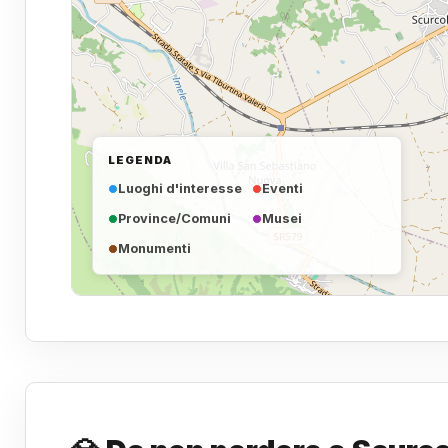
LEGENDA
Luoghi d'interesse
Eventi
Province/Comuni
Musei
Monumenti