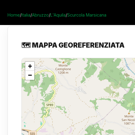
Home
/
Italia
/
Abruzzo
/
L'Aquila
/
Scurcola Marsicana
🗺️ MAPPA GEOREFERENZIATA
+
−