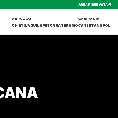
AREA RISERVATA 🌍
ABRUZZO
CAMPANIA
CHIETI
L’AQUILA
PESCARA
TERAMO
CASERTA
NAPOLI
CANA