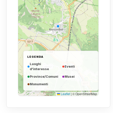
LEGENDA
Luoghi
Eventi
d'interesse
Province/Comuni
Musei
Monumenti
Leaflet
|
© OpenStreetMap