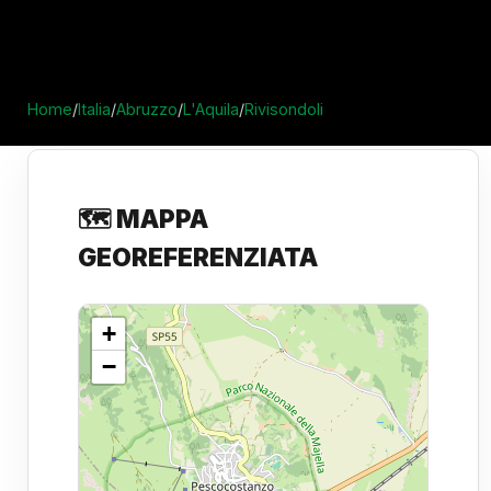
Home
/
Italia
/
Abruzzo
/
L'Aquila
/
Rivisondoli
🗺️ MAPPA
GEOREFERENZIATA
+
−