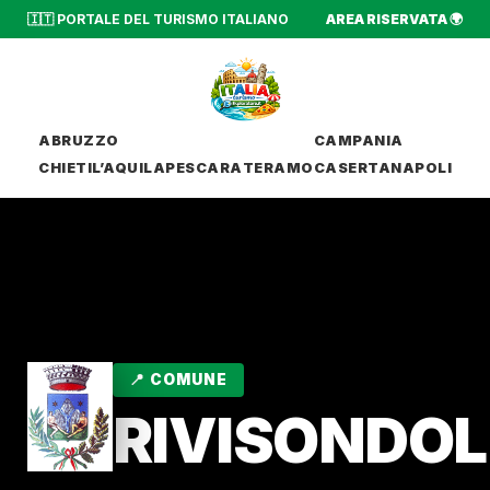
🇮🇹 PORTALE DEL TURISMO ITALIANO
AREA RISERVATA 🌍
ABRUZZO
CAMPANIA
CHIETI
L’AQUILA
PESCARA
TERAMO
CASERTA
NAPOLI
📍 COMUNE
RIVISONDOL