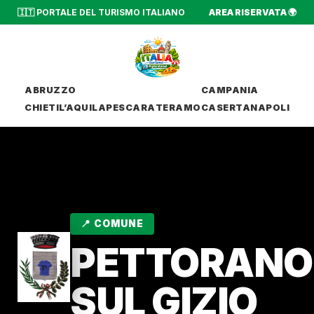
🇮🇹 PORTALE DEL TURISMO ITALIANO
AREA RISERVATA 🌍
ABRUZZO
CAMPANIA
CHIETI
L’AQUILA
PESCARA
TERAMO
CASERTA
NAPOLI
📍 COMUNE
PETTORANO
SUL GIZIO