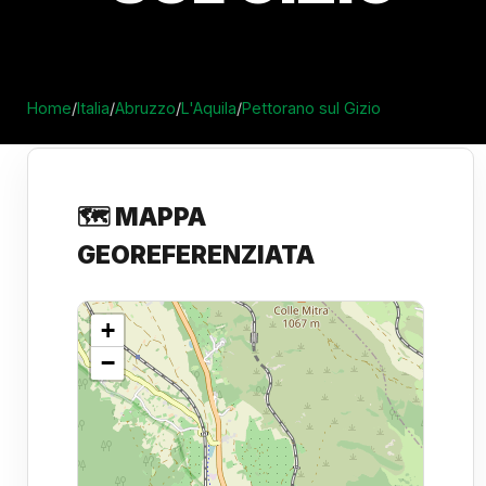
Home
/
Italia
/
Abruzzo
/
L'Aquila
/
Pettorano sul Gizio
🗺️ MAPPA
GEOREFERENZIATA
+
−