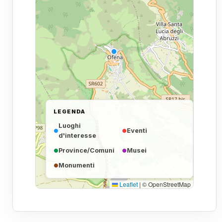
LEGENDA
Luoghi
Eventi
d'interesse
Province/Comuni
Musei
Monumenti
Leaflet
|
© OpenStreetMap