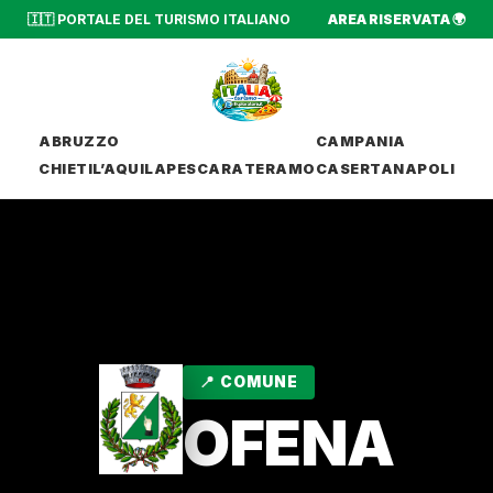
🇮🇹 PORTALE DEL TURISMO ITALIANO
AREA RISERVATA 🌍
ABRUZZO
CAMPANIA
CHIETI
L’AQUILA
PESCARA
TERAMO
CASERTA
NAPOLI
📍 COMUNE
OFENA