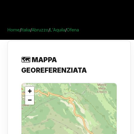
Home
/
Italia
/
Abruzzo
/
L'Aquila
/
Ofena
🗺️ MAPPA
GEOREFERENZIATA
+
−