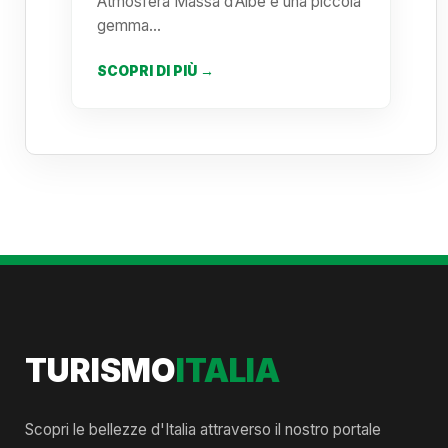
Atmosfera Massa d’Albe è una piccola
gemma…
SCOPRI DI PIÙ →
TURISMO
ITALIA
Scopri le bellezze d'Italia attraverso il nostro portale