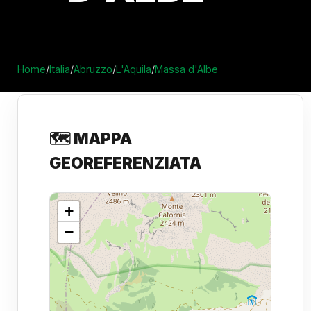
Home
/
Italia
/
Abruzzo
/
L'Aquila
/
Massa d'Albe
🗺️ MAPPA
GEOREFERENZIATA
+
−