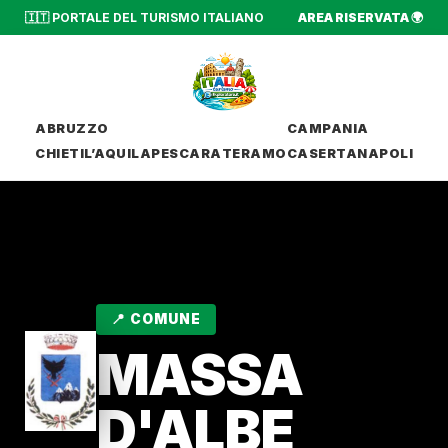
🇮🇹 PORTALE DEL TURISMO ITALIANO
AREA RISERVATA 🌍
ABRUZZO
CAMPANIA
CHIETI
L’AQUILA
PESCARA
TERAMO
CASERTA
NAPOLI
📍 COMUNE
MASSA
D'ALBE