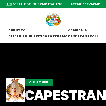
🇮🇹 PORTALE DEL TURISMO ITALIANO
AREA RISERVATA 🌍
ABRUZZO
CAMPANIA
CHIETI
L’AQUILA
PESCARA
TERAMO
CASERTA
NAPOLI
📍 COMUNE
CAPESTRA