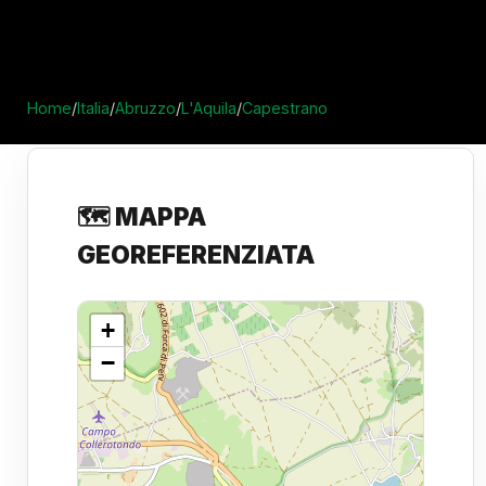
Home
/
Italia
/
Abruzzo
/
L'Aquila
/
Capestrano
🗺️ MAPPA
GEOREFERENZIATA
+
−