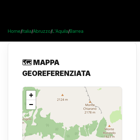
Home
/
Italia
/
Abruzzo
/
L'Aquila
/
Barrea
🗺️ MAPPA
GEOREFERENZIATA
+
−