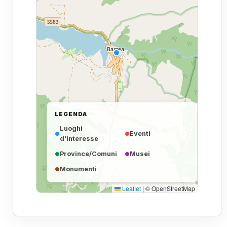
LEGENDA
Luoghi
Eventi
d'interesse
Province/Comuni
Musei
Monumenti
Leaflet
|
© OpenStreetMap