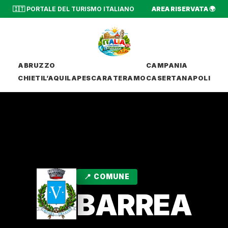
🇮🇹 PORTALE DEL TURISMO ITALIANO
AREA RISERVATA 🌍
ABRUZZO
CAMPANIA
CHIETI
L’AQUILA
PESCARA
TERAMO
CASERTA
NAPOLI
📍 COMUNE
BARREA