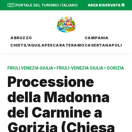
🇮🇹 PORTALE DEL TURISMO ITALIANO
AREA RISERVATA 🌍
ABRUZZO
CAMPANIA
CHIETI
L’AQUILA
PESCARA
TERAMO
CASERTA
NAPOLI
FRIULI VENEZIA GIULIA
•
FRIULI-VENEZIA GIULIA
•
GORIZIA
Processione
della Madonna
del Carmine a
Gorizia (Chiesa