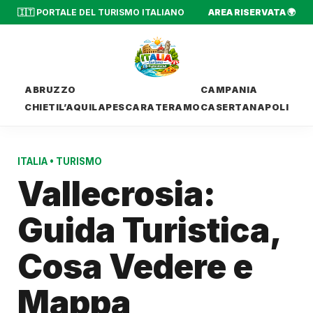
🇮🇹 PORTALE DEL TURISMO ITALIANO
AREA RISERVATA 🌍
ABRUZZO
CAMPANIA
CHIETI
L’AQUILA
PESCARA
TERAMO
CASERTA
NAPOLI
ITALIA
•
TURISMO
Vallecrosia:
Guida Turistica,
Cosa Vedere e
Mappa