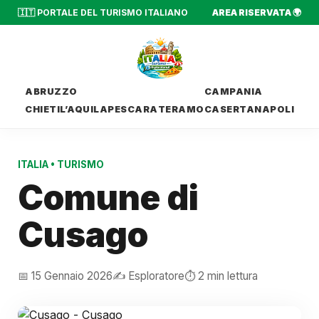
🇮🇹 PORTALE DEL TURISMO ITALIANO
AREA RISERVATA 🌍
ABRUZZO
CAMPANIA
CHIETI
L’AQUILA
PESCARA
TERAMO
CASERTA
NAPOLI
ITALIA
•
TURISMO
Comune di
Cusago
📅 15 Gennaio 2026
✍️ Esploratore
⏱️ 2 min lettura