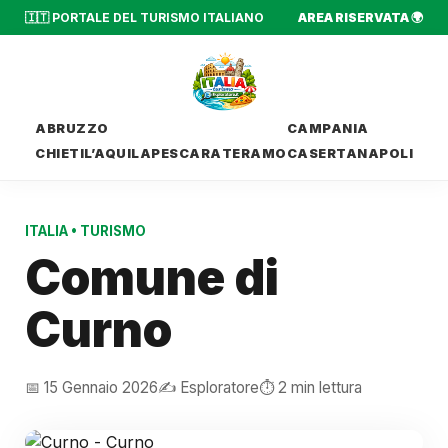
🇮🇹 PORTALE DEL TURISMO ITALIANO
AREA RISERVATA 🌍
ABRUZZO
CAMPANIA
CHIETI
L’AQUILA
PESCARA
TERAMO
CASERTA
NAPOLI
ITALIA
•
TURISMO
Comune di
Curno
📅 15 Gennaio 2026
✍️ Esploratore
⏱️ 2 min lettura