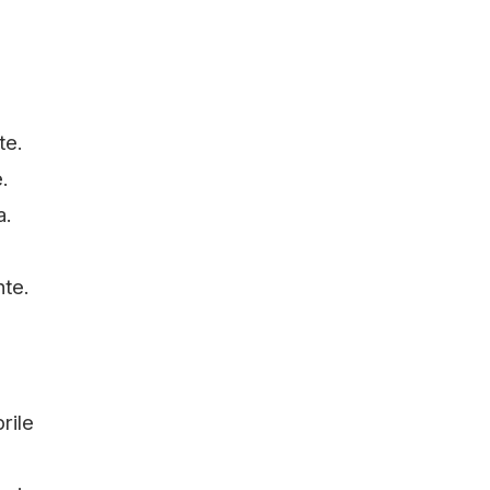
te.
.
a.
nte.
rile