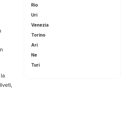
Rio
Uri
Venezia
n
Torino
Ari
un
Ne
Turi
la
iveti,