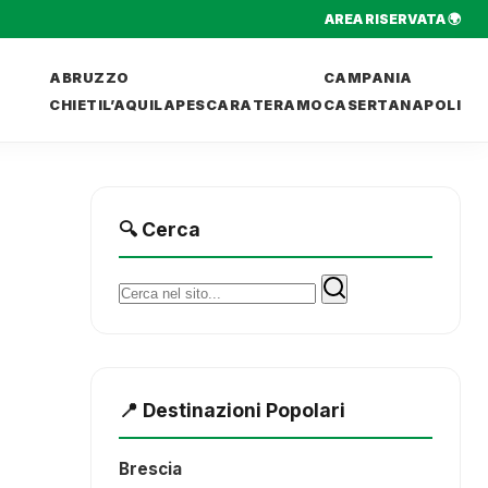
AREA RISERVATA 🌍
ABRUZZO
CAMPANIA
CHIETI
L’AQUILA
PESCARA
TERAMO
CASERTA
NAPOLI
🔍 Cerca
Cerca:
📍 Destinazioni Popolari
Brescia