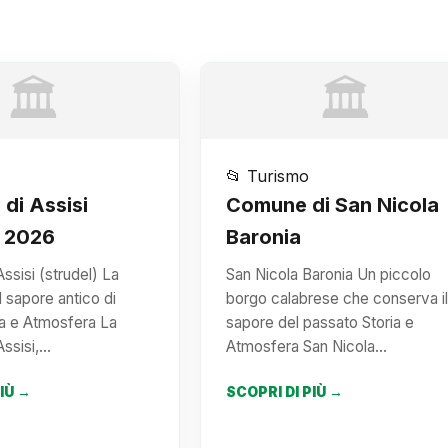
🏛️
🏛️
📂 Turismo
 di Assisi
Comune di San Nicola
) 2026
Baronia
Assisi (strudel) La
San Nicola Baronia Un piccolo
 sapore antico di
borgo calabrese che conserva il
ia e Atmosfera La
sapore del passato Storia e
Assisi,…
Atmosfera San Nicola…
PIÙ →
SCOPRI DI PIÙ →