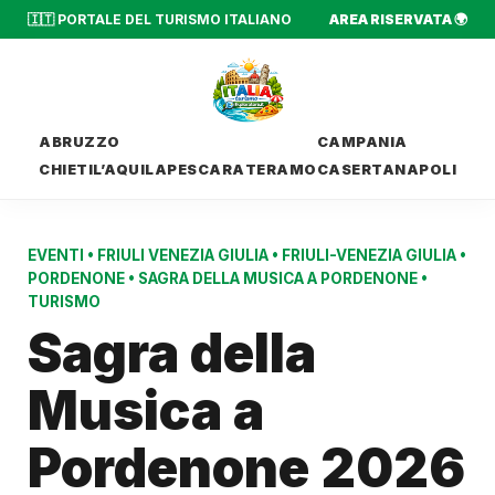
🇮🇹 PORTALE DEL TURISMO ITALIANO
AREA RISERVATA 🌍
ABRUZZO
CAMPANIA
CHIETI
L’AQUILA
PESCARA
TERAMO
CASERTA
NAPOLI
EVENTI
•
FRIULI VENEZIA GIULIA
•
FRIULI-VENEZIA GIULIA
•
PORDENONE
•
SAGRA DELLA MUSICA A PORDENONE
•
TURISMO
Sagra della
Musica a
Pordenone 2026