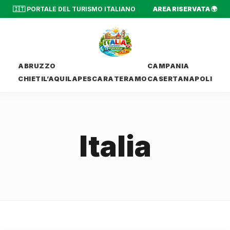
🇮🇹 PORTALE DEL TURISMO ITALIANO
AREA RISERVATA 🌍
ABRUZZO
CAMPANIA
CHIETI
L’AQUILA
PESCARA
TERAMO
CASERTA
NAPOLI
Italia