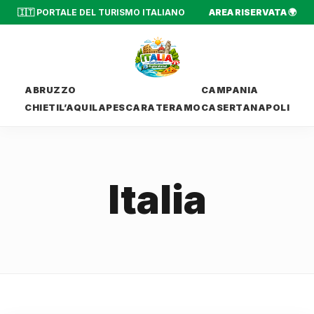
🇮🇹 PORTALE DEL TURISMO ITALIANO
AREA RISERVATA 🌍
ABRUZZO
CAMPANIA
CHIETI
L’AQUILA
PESCARA
TERAMO
CASERTA
NAPOLI
Italia