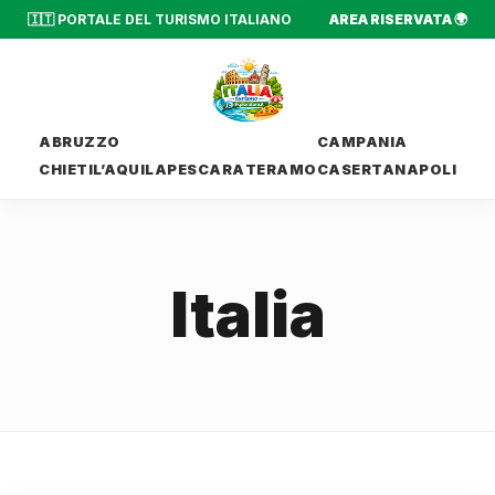
🇮🇹 PORTALE DEL TURISMO ITALIANO
AREA RISERVATA 🌍
ABRUZZO
CAMPANIA
CHIETI
L’AQUILA
PESCARA
TERAMO
CASERTA
NAPOLI
Italia