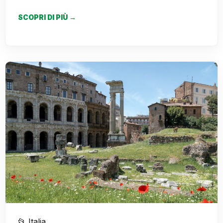
SCOPRI DI PIÙ →
📂 Italia