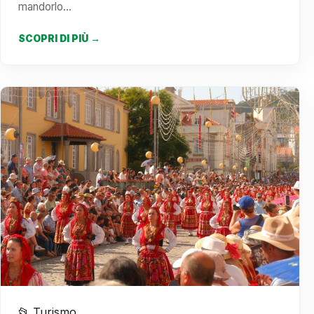
mandorlo…
SCOPRI DI PIÙ →
📂 Turismo