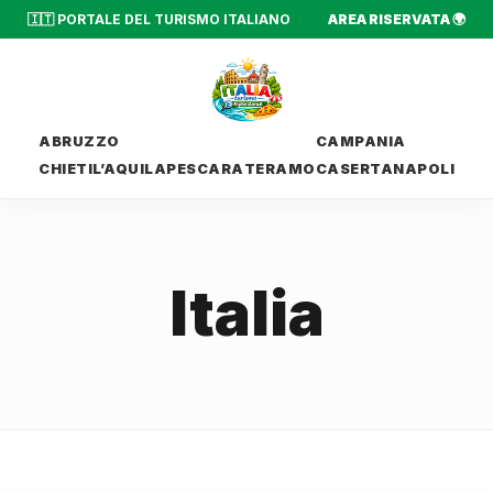
🇮🇹 PORTALE DEL TURISMO ITALIANO
AREA RISERVATA 🌍
ABRUZZO
CAMPANIA
CHIETI
L’AQUILA
PESCARA
TERAMO
CASERTA
NAPOLI
Italia