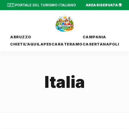
🇮🇹 PORTALE DEL TURISMO ITALIANO
AREA RISERVATA 🌍
ABRUZZO
CAMPANIA
CHIETI
L’AQUILA
PESCARA
TERAMO
CASERTA
NAPOLI
Italia