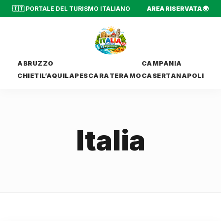
🇮🇹 PORTALE DEL TURISMO ITALIANO
AREA RISERVATA 🌍
ABRUZZO
CAMPANIA
CHIETI
L’AQUILA
PESCARA
TERAMO
CASERTA
NAPOLI
Italia