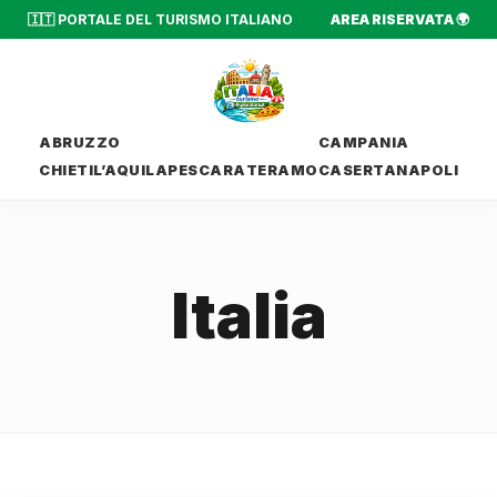
🇮🇹 PORTALE DEL TURISMO ITALIANO
AREA RISERVATA 🌍
ABRUZZO
CAMPANIA
CHIETI
L’AQUILA
PESCARA
TERAMO
CASERTA
NAPOLI
Italia