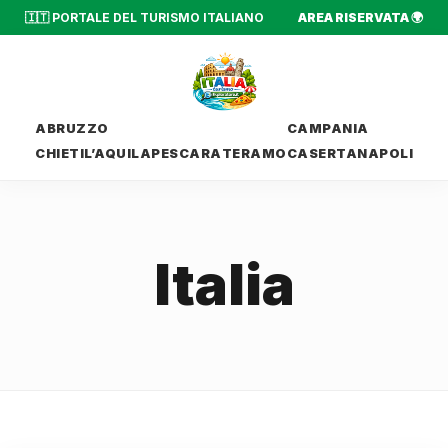
🇮🇹 PORTALE DEL TURISMO ITALIANO
AREA RISERVATA 🌍
ABRUZZO
CAMPANIA
CHIETI
L’AQUILA
PESCARA
TERAMO
CASERTA
NAPOLI
Italia