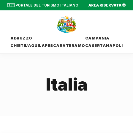
🇮🇹 PORTALE DEL TURISMO ITALIANO
AREA RISERVATA 🌍
ABRUZZO
CAMPANIA
CHIETI
L’AQUILA
PESCARA
TERAMO
CASERTA
NAPOLI
Italia