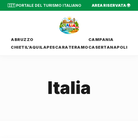
🇮🇹 PORTALE DEL TURISMO ITALIANO
AREA RISERVATA 🌍
ABRUZZO
CAMPANIA
CHIETI
L’AQUILA
PESCARA
TERAMO
CASERTA
NAPOLI
Italia