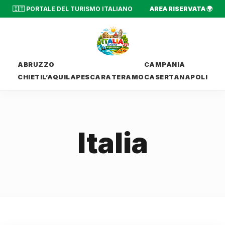
🇮🇹 PORTALE DEL TURISMO ITALIANO
AREA RISERVATA 🌍
ABRUZZO
CAMPANIA
CHIETI
L’AQUILA
PESCARA
TERAMO
CASERTA
NAPOLI
Italia