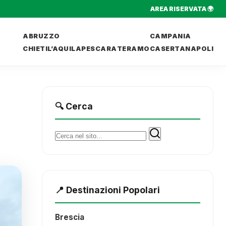
AREA RISERVATA 🌍
ABRUZZO
CAMPANIA
CHIETI
L’AQUILA
PESCARA
TERAMO
CASERTA
NAPOLI
🔍 Cerca
Cerca:
📍 Destinazioni Popolari
Brescia