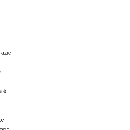
razie
e
a è
te
tempo