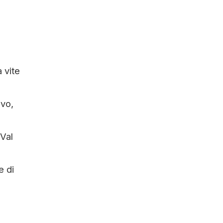
a vite
evo,
 Val
e di