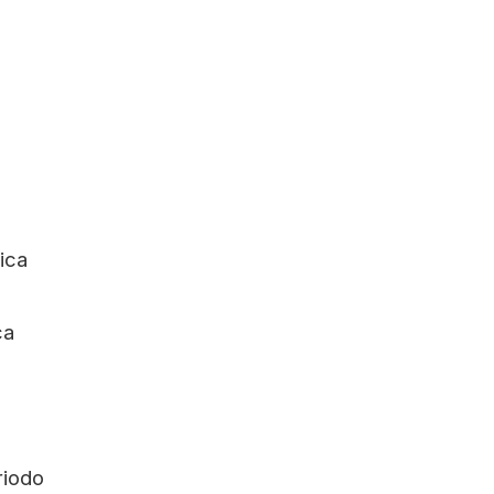
ica
ca
riodo