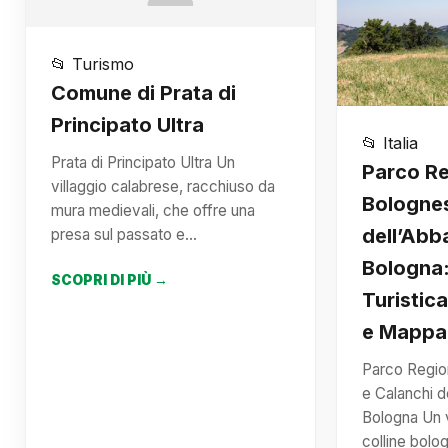
📂 Turismo
Comune di Prata di
Principato Ultra
📂 Italia
Prata di Principato Ultra Un
Parco Re
villaggio calabrese, racchiuso da
Bolognes
mura medievali, che offre una
dell’Abb
presa sul passato e…
Bologna
SCOPRI DI PIÙ →
Turistic
e Mappa
Parco Regio
e Calanchi d
Bologna Un v
colline bolo