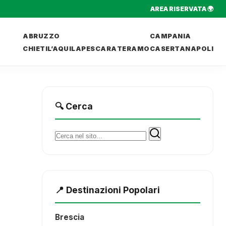
AREA RISERVATA 🌍
ABRUZZO
CAMPANIA
CHIETI
L’AQUILA
PESCARA
TERAMO
CASERTA
NAPOLI
🔍 Cerca
Cerca:
📍 Destinazioni Popolari
Brescia