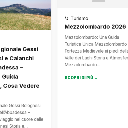
📂 Turismo
Mezzolombardo 2026
Mezzolombardo: Una Guida
Turistica Unica Mezzolombardo
gionale Gessi
Fortezza Medievale ai piedi dell
i e Calanchi
Valle dei Laghi Storia e Atmosfe
Mezzolombardo…
adessa –
: Guida
SCOPRI DI PIÙ →
a, Cosa Vedere
nale Gessi Bolognesi
ell’Abbadessa –
iaggio nel cuore delle
gnesi Storia e…