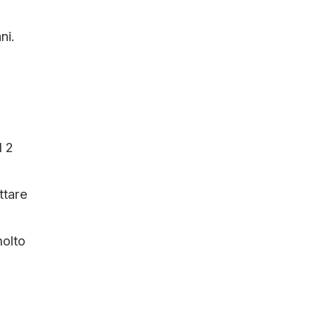
ni.
l 2
ttare
olto