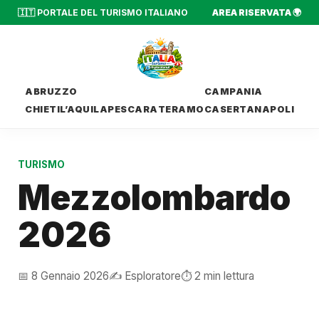
🇮🇹 PORTALE DEL TURISMO ITALIANO
AREA RISERVATA 🌍
ABRUZZO
CAMPANIA
CHIETI
L’AQUILA
PESCARA
TERAMO
CASERTA
NAPOLI
TURISMO
Mezzolombardo
2026
📅 8 Gennaio 2026
✍️ Esploratore
⏱️ 2 min lettura