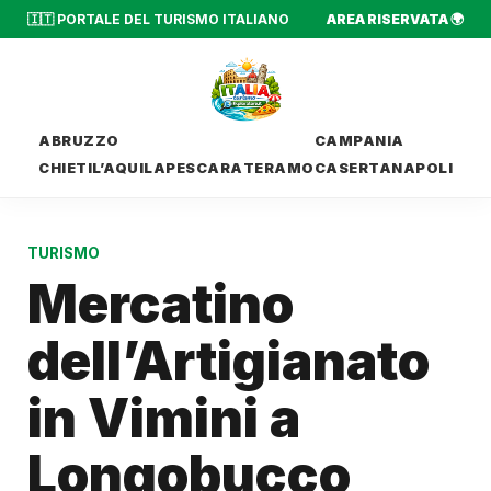
🇮🇹 PORTALE DEL TURISMO ITALIANO
AREA RISERVATA 🌍
ABRUZZO
CAMPANIA
CHIETI
L’AQUILA
PESCARA
TERAMO
CASERTA
NAPOLI
TURISMO
Mercatino
dell’Artigianato
in Vimini a
Longobucco