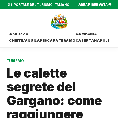
🇮🇹 PORTALE DEL TURISMO ITALIANO
AREA RISERVATA 🌍
ABRUZZO
CAMPANIA
CHIETI
L’AQUILA
PESCARA
TERAMO
CASERTA
NAPOLI
TURISMO
Le calette
segrete del
Gargano: come
raggiungere