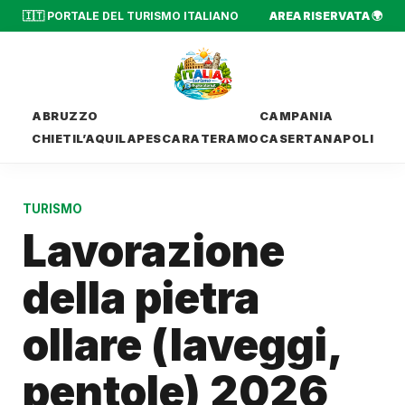
🇮🇹 PORTALE DEL TURISMO ITALIANO
AREA RISERVATA 🌍
ABRUZZO
CAMPANIA
CHIETI
L’AQUILA
PESCARA
TERAMO
CASERTA
NAPOLI
TURISMO
Lavorazione
della pietra
ollare (laveggi,
pentole) 2026