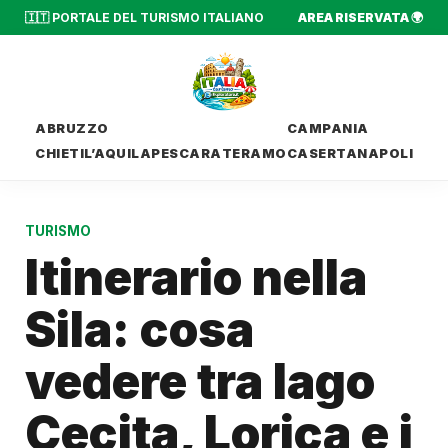
🇮🇹 PORTALE DEL TURISMO ITALIANO
AREA RISERVATA 🌍
ABRUZZO
CAMPANIA
CHIETI
L’AQUILA
PESCARA
TERAMO
CASERTA
NAPOLI
TURISMO
Itinerario nella
Sila: cosa
vedere tra lago
Cecita, Lorica e i