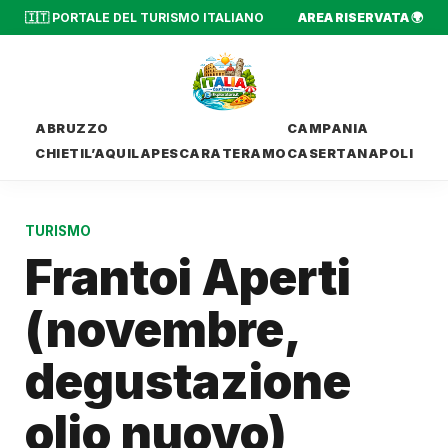
🇮🇹 PORTALE DEL TURISMO ITALIANO
AREA RISERVATA 🌍
ABRUZZO
CAMPANIA
CHIETI
L’AQUILA
PESCARA
TERAMO
CASERTA
NAPOLI
TURISMO
Frantoi Aperti
(novembre,
degustazione
olio nuovo)