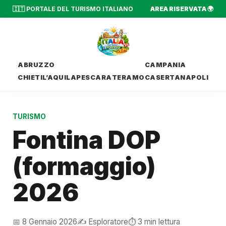
🇮🇹 PORTALE DEL TURISMO ITALIANO
AREA RISERVATA 🌍
ABRUZZO
CAMPANIA
CHIETI
L’AQUILA
PESCARA
TERAMO
CASERTA
NAPOLI
TURISMO
Fontina DOP
(formaggio)
2026
📅 8 Gennaio 2026
✍️ Esploratore
⏱️ 3 min lettura