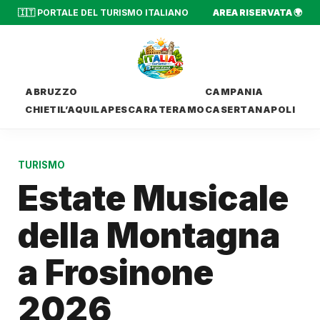
🇮🇹 PORTALE DEL TURISMO ITALIANO
AREA RISERVATA 🌍
ABRUZZO
CAMPANIA
CHIETI
L’AQUILA
PESCARA
TERAMO
CASERTA
NAPOLI
TURISMO
Estate Musicale
della Montagna
a Frosinone
2026