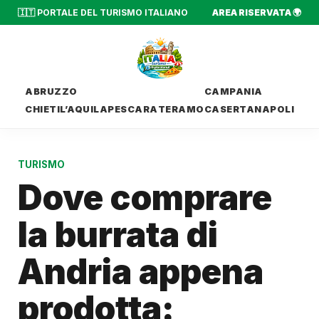
🇮🇹 PORTALE DEL TURISMO ITALIANO
AREA RISERVATA 🌍
ABRUZZO
CAMPANIA
CHIETI
L’AQUILA
PESCARA
TERAMO
CASERTA
NAPOLI
TURISMO
Dove comprare
la burrata di
Andria appena
prodotta: