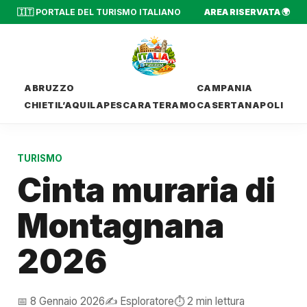
🇮🇹 PORTALE DEL TURISMO ITALIANO
AREA RISERVATA 🌍
ABRUZZO
CAMPANIA
CHIETI
L’AQUILA
PESCARA
TERAMO
CASERTA
NAPOLI
TURISMO
Cinta muraria di
Montagnana
2026
📅 8 Gennaio 2026
✍️ Esploratore
⏱️ 2 min lettura