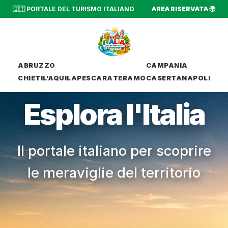
🇮🇹 PORTALE DEL TURISMO ITALIANO
AREA RISERVATA 🌍
ABRUZZO
CAMPANIA
CHIETI
L’AQUILA
PESCARA
TERAMO
CASERTA
NAPOLI
Esplora l'Italia
Il portale italiano per scoprire
le meraviglie del territorio